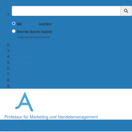
✖
Suchbegriff
Mit
Google™
suchen
Interne Suche nutzen
(eingeschränkte Ergebnisqualität)
← WiWi-Fakultät
Team
Lehrangebot
Forschung
iPads
Aktuelles
Jobs
Kontakt
Professur für Marketing und Handelsmanagement
Menü
Menü