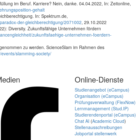
füllung im Beruf. Karriere? Nein, danke. 04.04.2022, In: Zeitonline,
uehrungsposition-gehalt
eichberechtigung. In: Spektrum.de,
-paradox-der-gleichberechtigung/2071002
, 29.10.2022
2022): Diversity. Zukunftsfähige Unternehmen fördern
chancengleichheit/zukunftsfaehige-unternehmen-foerdern-
wahrgenommen zu werden. ScienceSlam im Rahmen des
e/events/slamming-society/
Medien
Online-Dienste
Studienangebot (eCampus)
Organisation (eCampus)
Prüfungsverwaltung (FlexNow)
Lernmanagement (Stud.IP)
Studierendenportal (eCampus)
Chat AI
(
Academic Cloud
)
Stellenausschreibungen
Jobportal stellenwerk