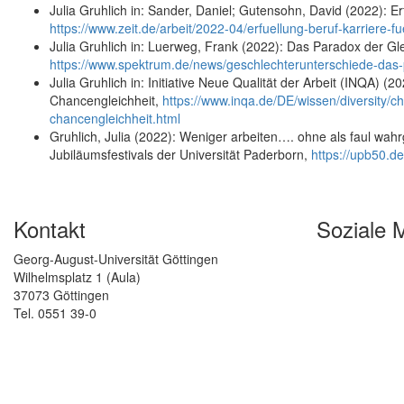
Julia Gruhlich in: Sander, Daniel; Gutensohn, David (2022): Er
https://www.zeit.de/arbeit/2022-04/erfuellung-beruf-karriere-f
Julia Gruhlich in: Luerweg, Frank (2022): Das Paradox der Gl
https://www.spektrum.de/news/geschlechterunterschiede-das
Julia Gruhlich in: Initiative Neue Qualität der Arbeit (INQA) (
Chancengleichheit,
https://www.inqa.de/DE/wissen/diversity/
chancengleichheit.html
Gruhlich, Julia (2022): Weniger arbeiten…. ohne als faul 
Jubiläumsfestivals der Universität Paderborn,
https://upb50.d
Kontakt
Soziale 
Georg-August-Universität Göttingen
Wilhelmsplatz 1 (Aula)
37073 Göttingen
Tel. 0551 39-0