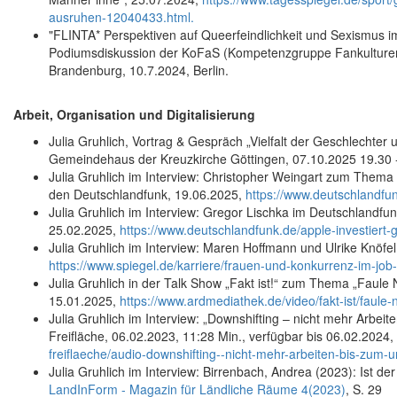
ausruhen-12040433.html.
"FLINTA* Perspektiven auf Queerfeindlichkeit und Sexismus i
Podiumsdiskussion der KoFaS (Kompetenzgruppe Fankulturen 
Brandenburg, 10.7.2024, Berlin.
Arbeit, Organisation und Digitalisierung
Julia Gruhlich, Vortrag & Gespräch „Vielfalt der Geschlechte
Gemeindehaus der Kreuzkirche Göttingen, 07.10.2025 19.30 
Julia Gruhlich im Interview: Christopher Weingart zum Them
den Deutschlandfunk, 19.06.2025,
https://www.deutschlandfun
Julia Gruhlich im Interview: Gregor Lischka im Deutschlandfun
25.02.2025,
https://www.deutschlandfunk.de/apple-investiert-
Julia Gruhlich im Interview: Maren Hoffmann und Ulrike Knöfe
https://www.spiegel.de/karriere/frauen-und-konkurrenz-im-jo
Julia Gruhlich in der Talk Show „Fakt ist!“ zum Thema „Faule
15.01.2025,
https://www.ardmediathek.de/video/fakt-ist/faule-
Julia Gruhlich im Interview: „Downshifting – nicht mehr Arbei
Freifläche, 06.02.2023, 11:28 Min., verfügbar bis 06.02.2024,
freiflaeche/audio-downshifting--nicht-mehr-arbeiten-bis-zum-u
Julia Gruhlich im Interview: Birrenbach, Andrea (2023): Ist der
LandInForm - Magazin für Ländliche Räume 4(2023)
, S. 29