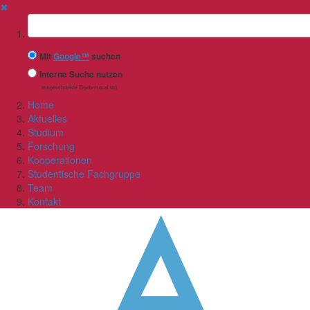
✖
Suchbegriff
Mit
Google™
suchen
Interne Suche nutzen
(eingeschränkte Ergebnisqualität)
Home
Aktuelles
Studium
Forschung
Kooperationen
Studentische Fachgruppe
Team
Kontakt