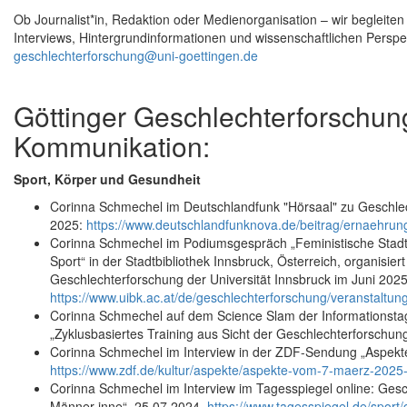
Ob Journalist*in, Redaktion oder Medienorganisation – wir begleite
Interviews, Hintergrundinformationen und wissenschaftlichen Perspe
geschlechterforschung@uni-goettingen.de
Göttinger Geschlechterforschung
Kommunikation:
Sport, Körper und Gesundheit
Corinna Schmechel im Deutschlandfunk "Hörsaal" zu Geschlec
2025:
https://www.deutschlandfunknova.de/beitrag/ernaehr
Corinna Schmechel im Podiumsgespräch „Feministische Stadtges
Sport“ in der Stadtbibliothek Innsbruck, Österreich, organisier
Geschlechterforschung der Universität Innsbruck im Juni 2025
https://www.uibk.ac.at/de/geschlechterforschung/veranstaltun
Corinna Schmechel auf dem Science Slam der Informationstage
„Zyklusbasiertes Training aus Sicht der Geschlechterforschun
Corinna Schmechel im Interview in der ZDF-Sendung „Aspekte
https://www.zdf.de/kultur/aspekte/aspekte-vom-7-maerz-2025
Corinna Schmechel im Interview im Tagesspiegel online: Gesc
Männer inne“, 25.07.2024,
https://www.tagesspiegel.de/sport/