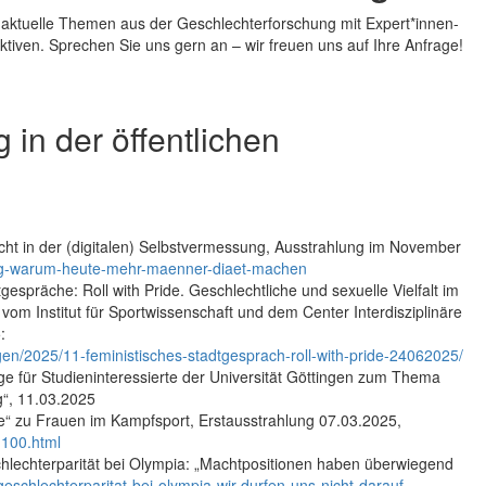
n aktuelle Themen aus der Geschlechterforschung mit Expert*innen-
ktiven. Sprechen Sie uns gern an – wir freuen uns auf Ihre Anfrage!
 in der öffentlichen
ht in der (digitalen) Selbstvermessung, Ausstrahlung im November
ung-warum-heute-mehr-maenner-diaet-machen
präche: Roll with Pride. Geschlechtliche und sexuelle Vielfalt im
t vom Institut für Sportwissenschaft und dem Center Interdisziplinäre
:
gen/2025/11-feministisches-stadtgesprach-roll-with-pride-24062025/
 für Studieninteressierte der Universität Göttingen zum Thema
g“, 11.03.2025
“ zu Frauen im Kampfsport, Erstausstrahlung 07.03.2025,
-100.html
hlechterparität bei Olympia: „Machtpositionen haben überwiegend
geschlechterparitat-bei-olympia-wir-durfen-uns-nicht-darauf-