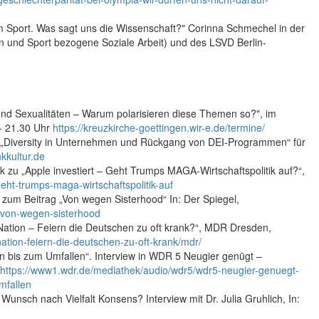
m Sport. Was sagt uns die Wissenschaft?" Corinna Schmechel in der
und Sport bezogene Soziale Arbeit) und des LSVD Berlin-
r und Sexualitäten – Warum polarisieren diese Themen so?", im
- 21.30 Uhr
https://kreuzkirche-goettingen.wir-e.de/termine/
a „Diversity in Unternehmen und Rückgang von DEI-Programmen“ für
kkultur.de
k zu „Apple investiert – Geht Trumps MAGA-Wirtschaftspolitik auf?“,
geht-trumps-maga-wirtschaftspolitik-auf
l zum Beitrag „Von wegen Sisterhood“ In: Der Spiegel,
b-von-wegen-sisterhood
 Nation – Feiern die Deutschen zu oft krank?“, MDR Dresden,
nation-feiern-die-deutschen-zu-oft-krank/mdr/
ten bis zum Umfallen“. Interview in WDR 5 Neugier genügt –
https://www1.wdr.de/mediathek/audio/wdr5/wdr5-neugier-genuegt-
mfallen
 Wunsch nach Vielfalt Konsens? Interview mit Dr. Julia Gruhlich, In: