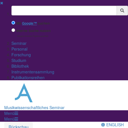
✖
Suchbegriff
Mit
Google™
suchen
Interne Suche nutzen
(eingeschränkte Ergebnisqualität)
Seminar
Personal
Forschung
Studium
Bibliothek
Instrumentensammlung
Publikationsreihen
Musikwissenschaftliches Seminar
Menü
Menü
ENGLISH
Rückschau