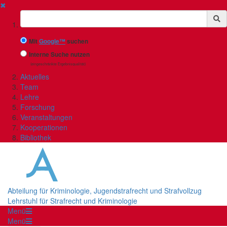
✖
Suchbegriff
Mit
Google™
suchen
Interne Suche nutzen
(eingeschränkte Ergebnisqualität)
Aktuelles
Team
Lehre
Forschung
Veranstaltungen
Kooperationen
Bibliothek
Abteilung für Kriminologie, Jugendstrafrecht und Strafvollzug
Lehrstuhl für Strafrecht und Kriminologie
Menü
Menü