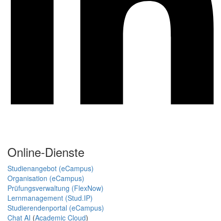
Online-Dienste
Studienangebot (eCampus)
Organisation (eCampus)
Prüfungsverwaltung (FlexNow)
Lernmanagement (Stud.IP)
Studierendenportal (eCampus)
Chat AI
(
Academic Cloud
)