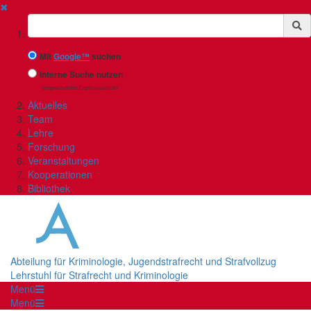
✖
Suchbegriff
Mit
Google™
suchen
Interne Suche nutzen
(eingeschränkte Ergebnisqualität)
Aktuelles
Team
Lehre
Forschung
Veranstaltungen
Kooperationen
Bibliothek
Abteilung für Kriminologie, Jugendstrafrecht und Strafvollzug
Lehrstuhl für Strafrecht und Kriminologie
Menü
Menü