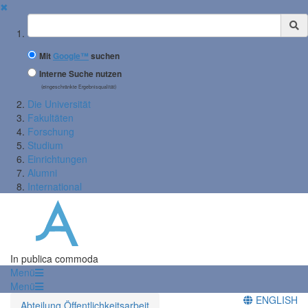
✖
Suchbegriff
Mit
Google™
suchen
Interne Suche nutzen
(eingeschränkte Ergebnisqualität)
Die Universität
Fakultäten
Forschung
Studium
Einrichtungen
Alumni
International
In publica commoda
Menü
Menü
ENGLISH
Abteilung Öffentlichkeitsarbeit