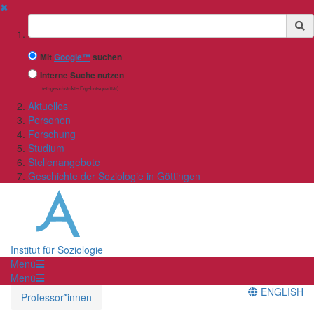
✖
Suchbegriff
Mit
Google™
suchen
Interne Suche nutzen
(eingeschränkte Ergebnisqualität)
Aktuelles
Personen
Forschung
Studium
Stellenangebote
Geschichte der Soziologie in Göttingen
Institut für Soziologie
Menü
Menü
ENGLISH
Professor*innen