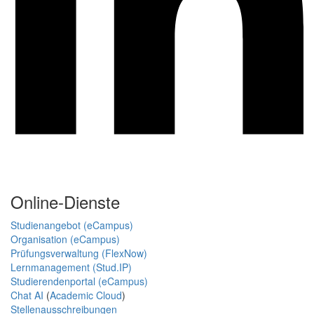
Online-Dienste
Studienangebot (eCampus)
Organisation (eCampus)
Prüfungsverwaltung (FlexNow)
Lernmanagement (Stud.IP)
Studierendenportal (eCampus)
Chat AI
(
Academic Cloud
)
Stellenausschreibungen