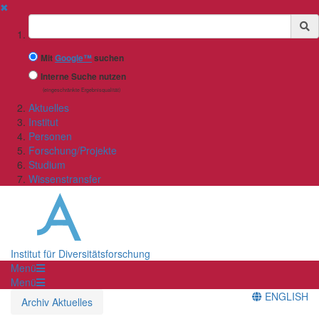
✖
Suchbegriff
Mit
Google™
suchen
Interne Suche nutzen
(eingeschränkte Ergebnisqualität)
Aktuelles
Institut
Personen
Forschung/Projekte
Studium
Wissenstransfer
Institut für Diversitätsforschung
Menü
Menü
ENGLISH
Archiv Aktuelles