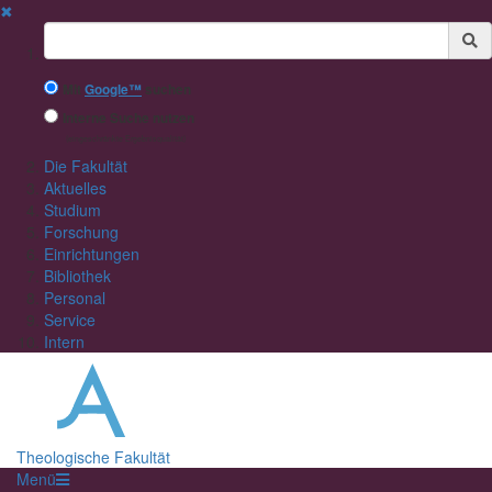
✖
Suchbegriff
Mit
Google™
suchen
Interne Suche nutzen
(eingeschränkte Ergebnisqualität)
Die Fakultät
Aktuelles
Studium
Forschung
Einrichtungen
Bibliothek
Personal
Service
Intern
Theologische Fakultät
Menü