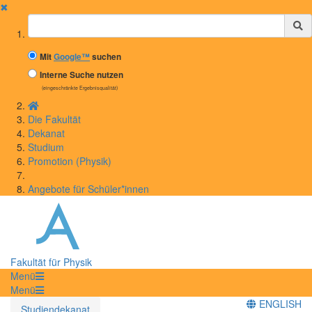
✖
Suchbegriff
Mit
Google™
suchen
Interne Suche nutzen
(eingeschränkte Ergebnisqualität)
Die Fakultät
Dekanat
Studium
Promotion (Physik)
Angebote für Schüler*innen
Fakultät für Physik
Menü
Menü
ENGLISH
Studiendekanat