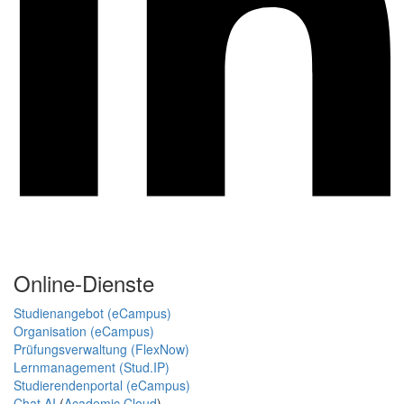
Online-Dienste
Studienangebot (eCampus)
Organisation (eCampus)
Prüfungsverwaltung (FlexNow)
Lernmanagement (Stud.IP)
Studierendenportal (eCampus)
Chat AI
(
Academic Cloud
)