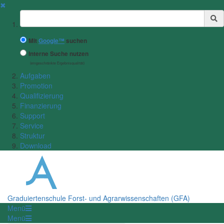
✖
Suchbegriff
Mit
Google™
suchen
Interne Suche nutzen
(eingeschränkte Ergebnisqualität)
Aufgaben
Promotion
Qualifizierung
Finanzierung
Support
Service
Struktur
Download
Graduiertenschule Forst- und Agrarwissenschaften (GFA)
Menü
Menü