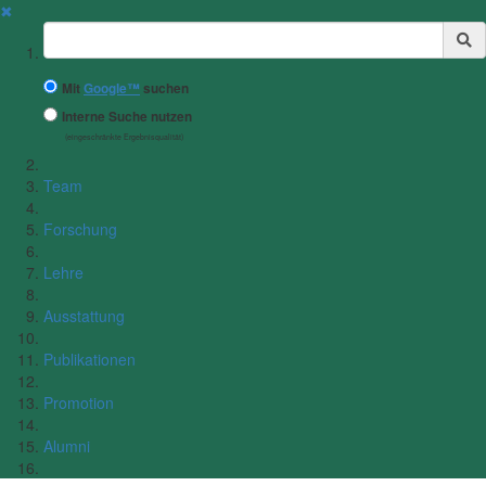
✖
Suchbegriff
Mit
Google™
suchen
Interne Suche nutzen
(eingeschränkte Ergebnisqualität)
Team
Forschung
Lehre
Ausstattung
Publikationen
Promotion
Alumni