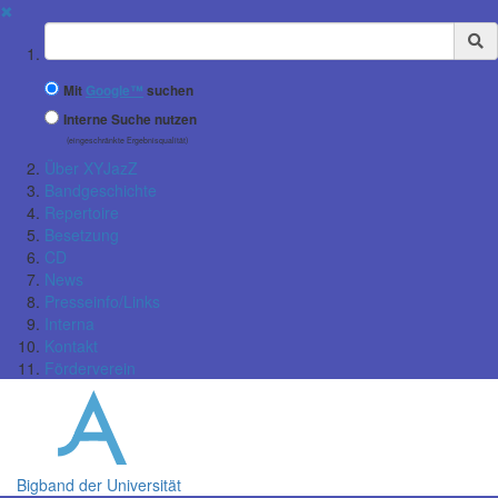
✖
Suchbegriff
Mit
Google™
suchen
Interne Suche nutzen
(eingeschränkte Ergebnisqualität)
Über XYJazZ
Bandgeschichte
Repertoire
Besetzung
CD
News
Presseinfo/Links
Interna
Kontakt
Förderverein
Bigband der Universität