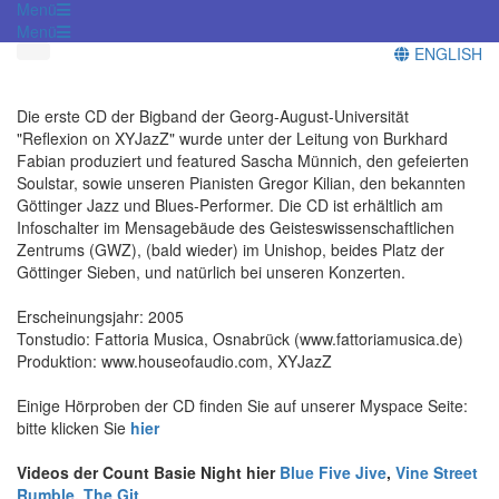
Menü
Menü
ENGLISH
Die erste CD der Bigband der Georg-August-Universität
"Reflexion on XYJazZ" wurde unter der Leitung von Burkhard
Fabian produziert und featured Sascha Münnich, den gefeierten
Soulstar, sowie unseren Pianisten Gregor Kilian, den bekannten
Göttinger Jazz und Blues-Performer. Die CD ist erhältlich am
Infoschalter im Mensagebäude des Geisteswissenschaftlichen
Zentrums (GWZ), (bald wieder) im Unishop, beides Platz der
Göttinger Sieben, und natürlich bei unseren Konzerten.
Erscheinungsjahr: 2005
Tonstudio: Fattoria Musica, Osnabrück (www.fattoriamusica.de)
Produktion: www.houseofaudio.com, XYJazZ
Einige Hörproben der CD finden Sie auf unserer Myspace Seite:
bitte klicken Sie
hier
Videos der Count Basie Night hier
Blue Five Jive
,
Vine Street
Rumble
,
The Git