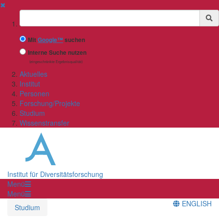
✖
Suchbegriff
Mit
Google™
suchen
Interne Suche nutzen
(eingeschränkte Ergebnisqualität)
Aktuelles
Institut
Personen
Forschung/Projekte
Studium
Wissenstransfer
Institut für Diversitätsforschung
Menü
Menü
ENGLISH
Studium