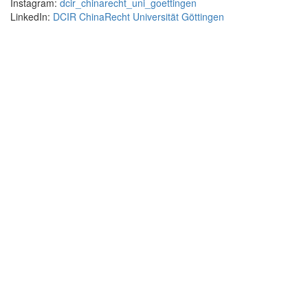
Instagram:
dcir_chinarecht_uni_goettingen
LinkedIn:
DCIR ChinaRecht Universität Göttingen