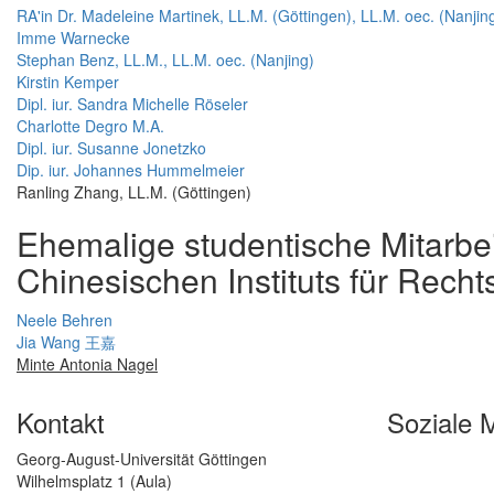
RA'in Dr. Madeleine Martinek, LL.M. (Göttingen), LL.M. oec. (Nanjin
Imme Warnecke
Stephan Benz, LL.M., LL.M. oec. (Nanjing)
Kirstin Kemper
Dipl. iur. Sandra Michelle Röseler
Charlotte Degro M.A.
Dipl. iur. Susanne Jonetzko
Dip. iur. Johannes Hummelmeier
Ranling Zhang, LL.M. (Göttingen)
Ehemalige studentische Mitarbe
Chinesischen Instituts für Rech
Neele Behren
Jia Wang 王嘉
Minte Antonia Nagel
Kontakt
Soziale 
Georg-August-Universität Göttingen
Wilhelmsplatz 1 (Aula)