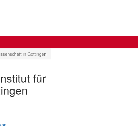
issenschaft in Göttingen
stitut für
tingen
ause