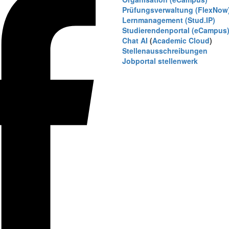
Prüfungsverwaltung (FlexNow
Lernmanagement (Stud.IP)
Studierendenportal (eCampus
Chat AI
(
Academic Cloud
)
Stellenausschreibungen
Jobportal stellenwerk