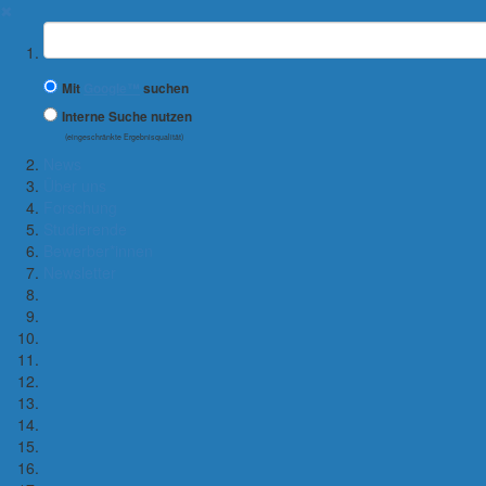
✖
Suchbegriff
Mit
Google™
suchen
Interne Suche nutzen
(eingeschränkte Ergebnisqualität)
News
Über uns
Forschung
Studierende
Bewerber*innen
Newsletter