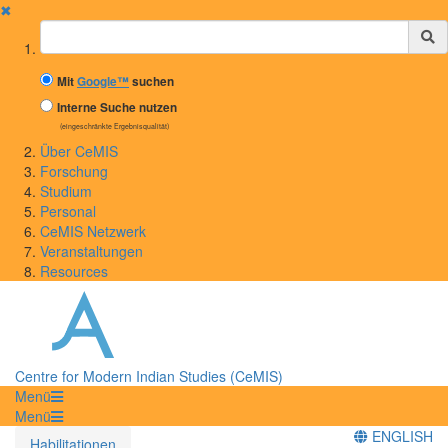
✖
Suchbegriff
Mit
Google™
suchen
Interne Suche nutzen
(eingeschränkte Ergebnisqualität)
Über CeMIS
Forschung
Studium
Personal
CeMIS Netzwerk
Veranstaltungen
Resources
Centre for Modern Indian Studies (CeMIS)
Menü
Menü
ENGLISH
Habilitationen