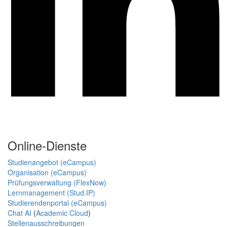
Online-Dienste
Studienangebot (eCampus)
Organisation (eCampus)
Prüfungsverwaltung (FlexNow)
Lernmanagement (Stud.IP)
Studierendenportal (eCampus)
Chat AI
(
Academic Cloud
)
Stellenausschreibungen