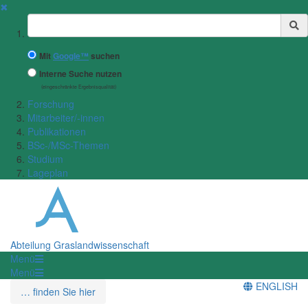
✖
Suchbegriff
Mit
Google™
suchen
Interne Suche nutzen
(eingeschränkte Ergebnisqualität)
Forschung
Mitarbeiter/-innen
Publikationen
BSc-/MSc-Themen
Studium
Lageplan
Abteilung Graslandwissenschaft
Menü
Menü
ENGLISH
… finden Sie hier