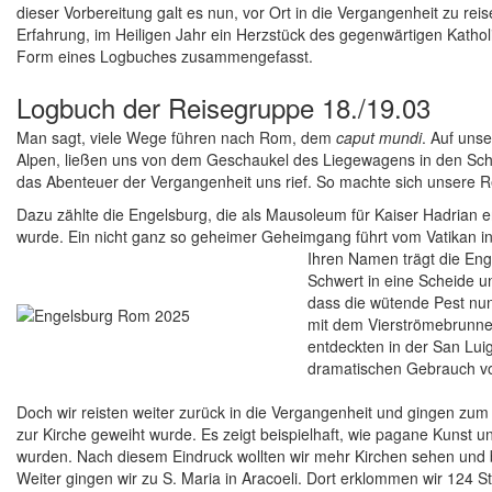
dieser Vorbereitung galt es nun, vor Ort in die Vergangenheit zu r
Erfahrung, im Heiligen Jahr ein Herzstück des gegenwärtigen Kathol
Form eines Logbuches zusammengefasst.
Logbuch der Reisegruppe 18./19.03
Man sagt, viele Wege führen nach Rom, dem
caput mundi
. Auf uns
Alpen, ließen uns von dem Geschaukel des Liegewagens in den Sch
das Abenteuer der Vergangenheit uns rief. So machte sich unsere
Dazu zählte die Engelsburg, die als Mausoleum für Kaiser Hadrian e
wurde. Ein nicht ganz so geheimer Geheimgang führt vom Vatikan i
Ihren Namen trägt die Enge
Schwert in eine Scheide un
dass die wütende Pest nun
mit dem Vierströmebrunnen
entdeckten in der San Luig
dramatischen Gebrauch vo
Doch wir reisten weiter zurück in die Vergangenheit und gingen zu
zur Kirche geweiht wurde. Es zeigt beispielhaft, wie pagane Kuns
wurden. Nach diesem Eindruck wollten wir mehr Kirchen sehen und b
Weiter gingen wir zu S. Maria in Aracoeli. Dort erklommen wir 124 St