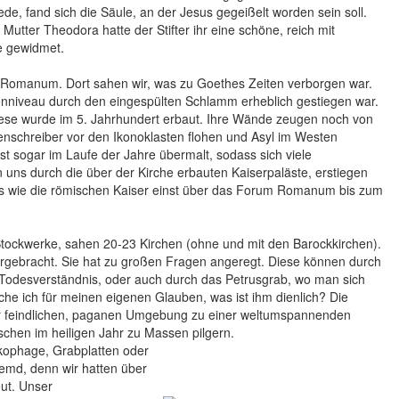
de, fand sich die Säule, an der Jesus gegeißelt worden sein soll.
 Mutter Theodora hatte der Stifter ihr eine schöne, reich mit
e gewidmet.
m Romanum. Dort sahen wir, was zu Goethes Zeiten verborgen war.
niveau durch den eingespülten Schlamm erheblich gestiegen war.
Diese wurde im 5. Jahrhundert erbaut. Ihre Wände zeugen noch von
nenschreiber vor den Ikonoklasten flohen und Asyl im Westen
st sogar im Laufe der Jahre übermalt, sodass sich viele
ns durch die über der Kirche erbauten Kaiserpaläste, erstiegen
us wie die römischen Kaiser einst über das Forum Romanum bis zum
Stockwerke, sahen 20-23 Kirchen (ohne und mit den Barockkirchen).
ergebracht. Sie hat zu großen Fragen angeregt. Diese können durch
 Todesverständnis, oder auch durch das Petrusgrab, wo man sich
uche ich für meinen eigenen Glauben, was ist ihm dienlich? Die
iner feindlichen, paganen Umgebung zu einer weltumspannenden
schen im heiligen Jahr zu Massen pilgern.
ophage, Grabplatten oder
emd, denn wir hatten über
ut. Unser