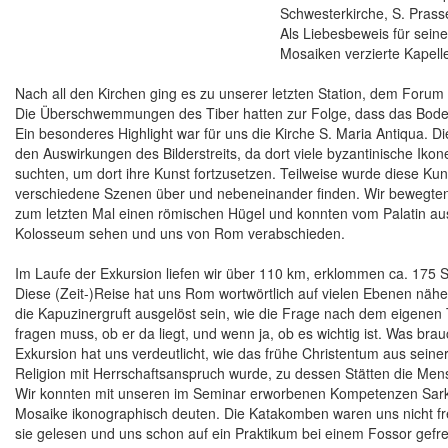
Schwesterkirche, S. Prasse
Als Liebesbeweis für seine
Mosaiken verzierte Kapell
Nach all den Kirchen ging es zu unserer letzten Station, dem Foru
Die Überschwemmungen des Tiber hatten zur Folge, dass das Boden
Ein besonderes Highlight war für uns die Kirche S. Maria Antiqua. 
den Auswirkungen des Bilderstreits, da dort viele byzantinische Iko
suchten, um dort ihre Kunst fortzusetzen. Teilweise wurde diese Kun
verschiedene Szenen über und nebeneinander finden. Wir bewegten u
zum letzten Mal einen römischen Hügel und konnten vom Palatin a
Kolosseum sehen und uns von Rom verabschieden.
Im Laufe der Exkursion liefen wir über 110 km, erklommen ca. 175 
Diese (Zeit-)Reise hat uns Rom wortwörtlich auf vielen Ebenen näh
die Kapuzinergruft ausgelöst sein, wie die Frage nach dem eigenen
fragen muss, ob er da liegt, und wenn ja, ob es wichtig ist. Was bra
Exkursion hat uns verdeutlicht, wie das frühe Christentum aus se
Religion mit Herrschaftsanspruch wurde, zu dessen Stätten die Men
Wir konnten mit unseren im Seminar erworbenen Kompetenzen Sark
Mosaike ikonographisch deuten. Die Katakomben waren uns nicht fr
sie gelesen und uns schon auf ein Praktikum bei einem Fossor gefre