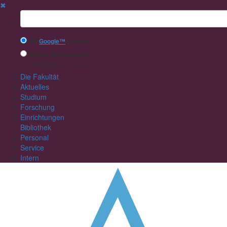
✖
Suchbegriff
Mit
Google™
suchen
Interne Suche nutzen
(eingeschränkte Ergebnisqualität)
Die Fakultät
Aktuelles
Studium
Forschung
Einrichtungen
Bibliothek
Personal
Service
Intern