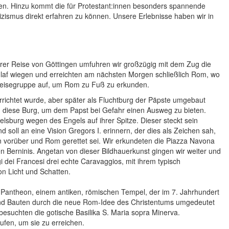
eisen. Hinzu kommt die für Protestant:innen besonders spannende
izismus direkt erfahren zu können. Unsere Erlebnisse haben wir in
erer Reise von Göttingen umfuhren wir großzügig mit dem Zug die
laf wiegen und erreichten am nächsten Morgen schließlich Rom, wo
 Reisegruppe auf, um Rom zu Fuß zu erkunden.
rrichtet wurde, aber später als Fluchtburg der Päpste umgebaut
n diese Burg, um dem Papst bei Gefahr einen Ausweg zu bieten.
lsburg wegen des Engels auf ihrer Spitze. Dieser steckt sein
d soll an eine Vision Gregors I. erinnern, der dies als Zeichen sah,
 vorüber und Rom gerettet sei. Wir erkundeten die Piazza Navona
 Berninis. Angetan von dieser Bildhauerkunst gingen wir weiter und
i dei Francesi drei echte Caravaggios, mit ihrem typisch
n Licht und Schatten.
m Pantheon, einem antiken, römischen Tempel, der im 7. Jahrhundert
t und Bauten durch die neue Rom-Idee des Christentums umgedeutet
esuchten die gotische Basilika S. Maria sopra Minerva.
ufen, um sie zu erreichen.