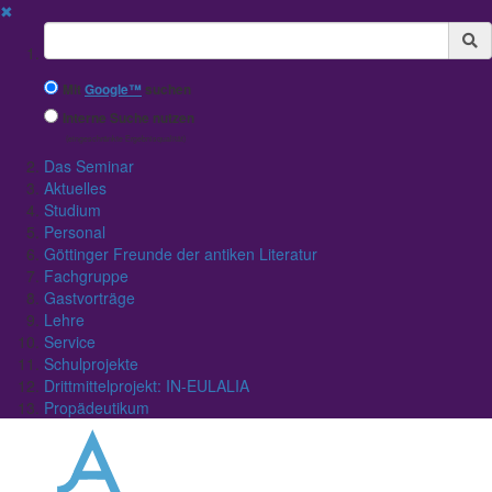
✖
Suchbegriff
Mit
Google™
suchen
Interne Suche nutzen
(eingeschränkte Ergebnisqualität)
Das Seminar
Aktuelles
Studium
Personal
Göttinger Freunde der antiken Literatur
Fachgruppe
Gastvorträge
Lehre
Service
Schulprojekte
Drittmittelprojekt: IN-EULALIA
Propädeutikum