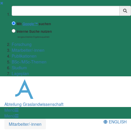
✖
Suchbegriff
Mit
Google™
suchen
Interne Suche nutzen
(eingeschränkte Ergebnisqualität)
Forschung
Mitarbeiter/-innen
Publikationen
BSc-/MSc-Themen
Studium
Lageplan
Abteilung Graslandwissenschaft
Menü
Menü
ENGLISH
Mitarbeiter/-innen