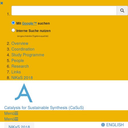
✖
Suchbegriff
Mit
Google™
suchen
Interne Suche nutzen
(eingeschränkte Ergebnisqualität)
Overview
Coordination
Study Programme
People
Research
Links
NiKaS 2018
Catalysis for Sustainable Synthesis (CaSuS)
Menü
Menü
ENGLISH
NiKaS 2018