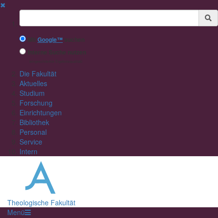
✖
Suchbegriff
Mit
Google™
suchen
Interne Suche nutzen
(eingeschränkte Ergebnisqualität)
Die Fakultät
Aktuelles
Studium
Forschung
Einrichtungen
Bibliothek
Personal
Service
Intern
Theologische Fakultät
Menü