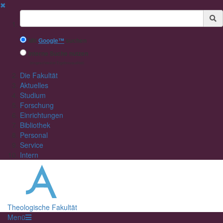
✖
Suchbegriff
Mit
Google™
suchen
Interne Suche nutzen
(eingeschränkte Ergebnisqualität)
Die Fakultät
Aktuelles
Studium
Forschung
Einrichtungen
Bibliothek
Personal
Service
Intern
Theologische Fakultät
Menü