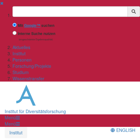
✖
Suchbegriff
Mit
Google™
suchen
Interne Suche nutzen
(eingeschränkte Ergebnisqualität)
Aktuelles
Institut
Personen
Forschung/Projekte
Studium
Wissenstransfer
Institut für Diversitätsforschung
Menü
Menü
ENGLISH
Institut