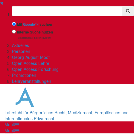
✖
Suchbegriff
Mit
Google™
suchen
Interne Suche nutzen
(eingeschränkte Ergebnisqualität)
Aktuelles
Personen
Georg-August-Moot
Open Access Lehre
Open Access Forschung
Promotionen
Lehrveranstaltungen
Lehrstuhl für Bürgerliches Recht, Medizinrecht, Europäisches und
Internationales Privatrecht
Menü
Menü