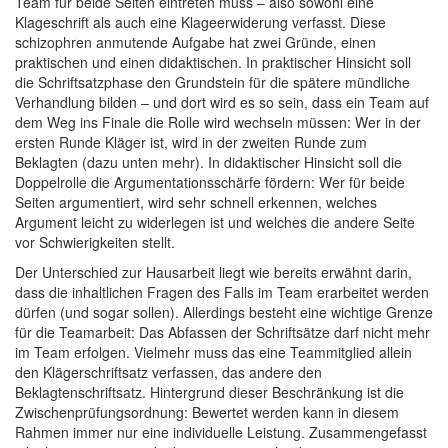
Team für beide Seiten eintreten muss – also sowohl eine
Klageschrift als auch eine Klageerwiderung verfasst. Diese
schizophren anmutende Aufgabe hat zwei Gründe, einen
praktischen und einen didaktischen. In praktischer Hinsicht soll
die Schriftsatzphase den Grundstein für die spätere mündliche
Verhandlung bilden – und dort wird es so sein, dass ein Team auf
dem Weg ins Finale die Rolle wird wechseln müssen: Wer in der
ersten Runde Kläger ist, wird in der zweiten Runde zum
Beklagten (dazu unten mehr). In didaktischer Hinsicht soll die
Doppelrolle die Argumentationsschärfe fördern: Wer für beide
Seiten argumentiert, wird sehr schnell erkennen, welches
Argument leicht zu widerlegen ist und welches die andere Seite
vor Schwierigkeiten stellt.
Der Unterschied zur Hausarbeit liegt wie bereits erwähnt darin,
dass die inhaltlichen Fragen des Falls im Team erarbeitet werden
dürfen (und sogar sollen). Allerdings besteht eine wichtige Grenze
für die Teamarbeit: Das Abfassen der Schriftsätze darf nicht mehr
im Team erfolgen. Vielmehr muss das eine Teammitglied allein
den Klägerschriftsatz verfassen, das andere den
Beklagtenschriftsatz. Hintergrund dieser Beschränkung ist die
Zwischenprüfungsordnung: Bewertet werden kann in diesem
Rahmen immer nur eine individuelle Leistung. Zusammengefasst