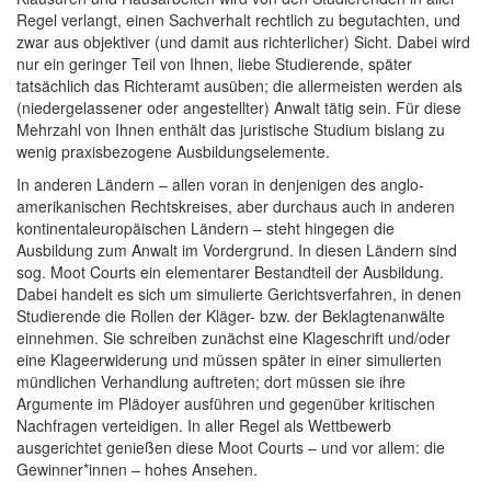
Regel verlangt, einen Sachverhalt rechtlich zu begutachten, und
zwar aus objektiver (und damit aus richterlicher) Sicht. Dabei wird
nur ein geringer Teil von Ihnen, liebe Studierende, später
tatsächlich das Richteramt ausüben; die allermeisten werden als
(niedergelassener oder angestellter) Anwalt tätig sein. Für diese
Mehrzahl von Ihnen enthält das juristische Studium bislang zu
wenig praxisbezogene Ausbildungselemente.
In anderen Ländern – allen voran in denjenigen des anglo-
amerikanischen Rechtskreises, aber durchaus auch in anderen
kontinentaleuropäischen Ländern – steht hingegen die
Ausbildung zum Anwalt im Vordergrund. In diesen Ländern sind
sog. Moot Courts ein elementarer Bestandteil der Ausbildung.
Dabei handelt es sich um simulierte Gerichtsverfahren, in denen
Studierende die Rollen der Kläger- bzw. der Beklagtenanwälte
einnehmen. Sie schreiben zunächst eine Klageschrift und/oder
eine Klageerwiderung und müssen später in einer simulierten
mündlichen Verhandlung auftreten; dort müssen sie ihre
Argumente im Plädoyer ausführen und gegenüber kritischen
Nachfragen verteidigen. In aller Regel als Wettbewerb
ausgerichtet genießen diese Moot Courts – und vor allem: die
Gewinner*innen – hohes Ansehen.