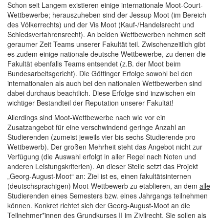
Schon seit Langem existieren einige internationale Moot-Court-
Wettbewerbe; herauszuheben sind der Jessup Moot (im Bereich
des Völkerrechts) und der Vis Moot (Kauf-/Handelsrecht und
Schiedsverfahrensrecht). An beiden Wettbewerben nehmen seit
geraumer Zeit Teams unserer Fakultät teil. Zwischenzeitlich gibt
es zudem einige nationale deutsche Wettbewerbe, zu denen die
Fakultät ebenfalls Teams entsendet (z.B. der Moot beim
Bundesarbeitsgericht). Die Göttinger Erfolge sowohl bei den
internationalen als auch bei den nationalen Wettbewerben sind
dabei durchaus beachtlich. Diese Erfolge sind inzwischen ein
wichtiger Bestandteil der Reputation unserer Fakultät!
Allerdings sind Moot-Wettbewerbe nach wie vor ein
Zusatzangebot für eine verschwindend geringe Anzahl an
Studierenden (zumeist jeweils vier bis sechs Studierende pro
Wettbewerb). Der großen Mehrheit steht das Angebot nicht zur
Verfügung (die Auswahl erfolgt in aller Regel nach Noten und
anderen Leistungskriterien). An dieser Stelle setzt das Projekt
„Georg-August-Moot“ an: Ziel ist es, einen fakultätsinternen
(deutschsprachigen) Moot-Wettbewerb zu etablieren, an dem
alle
Studierenden eines Semesters bzw. eines Jahrgangs teilnehmen
können. Konkret richtet sich der Georg-August-Moot an die
Teilnehmer*innen des Grundkurses II im Zivilrecht. Sie sollen als