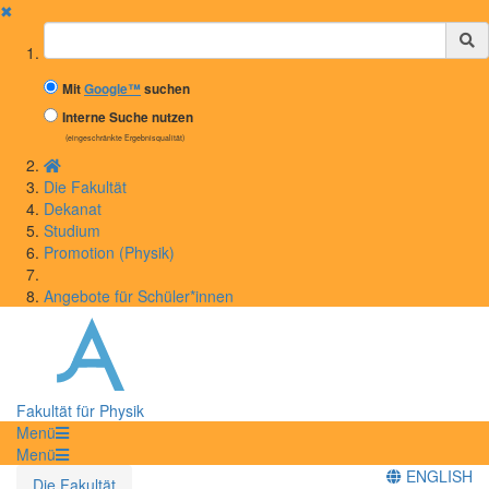
✖
Suchbegriff
Mit
Google™
suchen
Interne Suche nutzen
(eingeschränkte Ergebnisqualität)
Die Fakultät
Dekanat
Studium
Promotion (Physik)
Angebote für Schüler*innen
Fakultät für Physik
Menü
Menü
ENGLISH
Die Fakultät