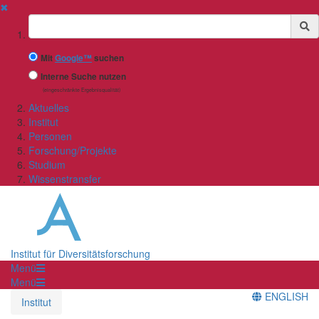
✖
Suchbegriff
Mit
Google™
suchen
Interne Suche nutzen
(eingeschränkte Ergebnisqualität)
Aktuelles
Institut
Personen
Forschung/Projekte
Studium
Wissenstransfer
Institut für Diversitätsforschung
Menü
Menü
ENGLISH
Institut