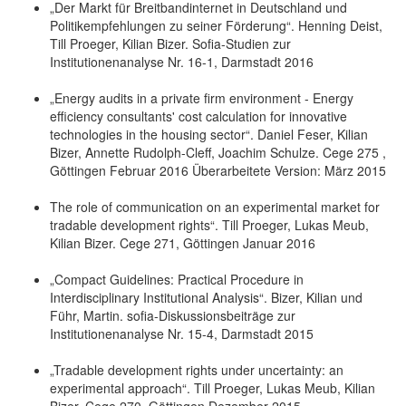
„Der Markt für Breitbandinternet in Deutschland und
Politikempfehlungen zu seiner Förderung“. Henning Deist,
Till Proeger, Kilian Bizer. Sofia-Studien zur
Institutionenanalyse Nr. 16-1, Darmstadt 2016
„Energy audits in a private firm environment - Energy
efficiency consultants' cost calculation for innovative
technologies in the housing sector“. Daniel Feser, Kilian
Bizer, Annette Rudolph-Cleff, Joachim Schulze. Cege 275 ,
Göttingen Februar 2016 Überarbeitete Version: März 2015
The role of communication on an experimental market for
tradable development rights“. Till Proeger, Lukas Meub,
Kilian Bizer. Cege 271, Göttingen Januar 2016
„Compact Guidelines: Practical Procedure in
Interdisciplinary Institutional Analysis“. Bizer, Kilian und
Führ, Martin. sofia-Diskussionsbeiträge zur
Institutionenanalyse Nr. 15-4, Darmstadt 2015
„Tradable development rights under uncertainty: an
experimental approach“. Till Proeger, Lukas Meub, Kilian
Bizer. Cege 270, Göttingen Dezember 2015