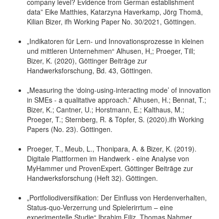
company level? Evidence from German establishment
data” Eike Matthies, Katarzyna Haverkamp, Jörg Thomä,
Kilian Bizer, ifh Working Paper No. 30/2021, Göttingen.
„Indikatoren für Lern- und Innovationsprozesse in kleinen
und mittleren Unternehmen“ Alhusen, H,; Proeger, Till;
Bizer, K. (2020), Göttinger Beiträge zur
Handwerksforschung, Bd. 43, Göttingen.
„Measuring the ‘doing-using-interacting mode’ of innovation
in SMEs - a qualitative approach.” Alhusen, H.; Bennat, T.;
Bizer, K.; Cantner, U.; Horstmann, E.; Kalthaus, M.;
Proeger, T.; Sternberg, R. & Töpfer, S. (2020).ifh Working
Papers (No. 23). Göttingen.
Proeger, T., Meub, L., Thonipara, A. & Bizer, K. (2019).
Digitale Plattformen im Handwerk - eine Analyse von
MyHammer und ProvenExpert. Göttinger Beiträge zur
Handwerksforschung (Heft 32). Göttingen.
„Portfoliodiversifikation: Der Einfluss von Herdenverhalten,
Status-quo-Verzerrung und Spielerirrtum – eine
experimentelle Studie“ Ibrahim Filiz, Thomas Nahmer,