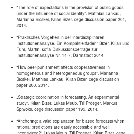
“The role of expectations in the provision of public goods
under the influence of social identity”. Matthias Lankau,
Marianna Bicskei, Kilian Bizer. cege discussion paper 201,
2014.
“Praktisches Vorgehen in der interdisziplinären
Institutionenanalyse. Ein Kompaktleitfaden” Bizer, Kilian und
Führ, Martin. sofia-Diskussionsbeiträge zur
Institutionenanalyse Nr. 14-7, Darmstadt 2014
“How peer-punishment affects cooperativeness in
homogeneous and heterogeneous groups”. Marianna
Bicskei, Matthias Lankau, Kilian Bizer. cege discussion
paper 200, 2014.
„Strategic coordination in forecasting. An experimental
study“. Kilian Bizer, Lukas Meub, Till Proeger, Markus
Spiwoks. cege discussion paper 195, 2014.
“Anchoring: a valid explanation for biased forecasts when
rational predictions are easily accessible and well
incentivized?” Lukas Meub, Till Proeger, Kilian Bizer. cege