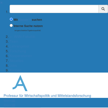
✖
Suchbegriff
Mit
Google™
suchen
Interne Suche nutzen
(eingeschränkte Ergebnisqualität)
← WiWi-Fakultät
Team
Lehrangebot
Forschung
Kooperationen
Aktuelles
Jobs
Kontakt
Professur für Wirtschaftspolitik und Mittelstandsforschung
Menü
Menü