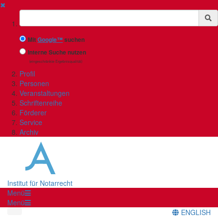
✖
Suchbegriff
Mit
Google™
suchen
Interne Suche nutzen
(eingeschränkte Ergebnisqualität)
Profil
Personen
Veranstaltungen
Schriftenreihe
Förderer
Service
Archiv
Institut für Notarrecht
Menü
Menü
ENGLISH