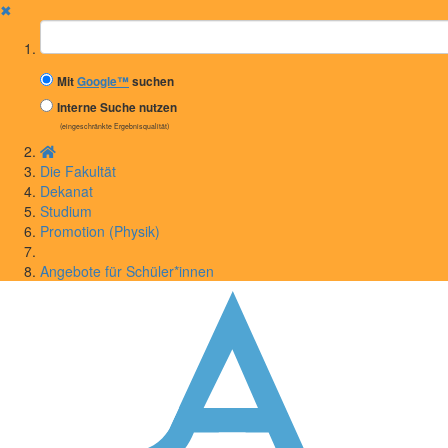
✖
Suchbegriff
Mit
Google™
suchen
Interne Suche nutzen
(eingeschränkte Ergebnisqualität)
Die Fakultät
Dekanat
Studium
Promotion (Physik)
Angebote für Schüler*innen