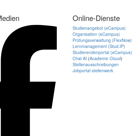
Medien
Online-Dienste
Studienangebot (eCampus)
Organisation (eCampus)
Prüfungsverwaltung (FlexNow)
Lernmanagement (Stud.IP)
Studierendenportal (eCampus)
Chat AI
(
Academic Cloud
)
Stellenausschreibungen
Jobportal stellenwerk