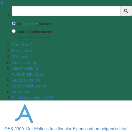
✖
Suchbegriff
Mit
Google™
suchen
Interne Suche nutzen
(eingeschränkte Ergebnisqualität)
Über EnriCo
Forschung
Mitglieder
Qualifizierung
Gleichstellung
Ausschreibungen
Guest Lectures
Veröffentlichungen
Outreach
Final Symposium 2026
GRK 2300: Der Einfluss funktionaler Eigenschaften beigemischter