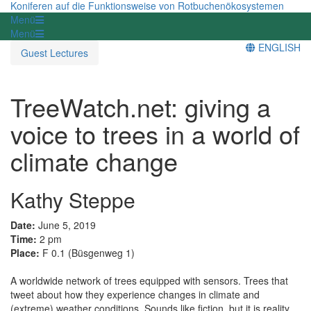
Koniferen auf die Funktionsweise von Rotbuchenökosystemen
Menü
Menü
ENGLISH
Guest Lectures
TreeWatch.net: giving a
voice to trees in a world of
climate change
Kathy Steppe
Date:
June 5, 2019
Time:
2 pm
Place:
F 0.1 (Büsgenweg 1)
A worldwide network of trees equipped with sensors. Trees that
tweet about how they experience changes in climate and
(extreme) weather conditions. Sounds like fiction, but it is reality,