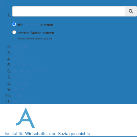
✖
Suchbegriff
Mit
Google™
suchen
Interne Suche nutzen
(eingeschränkte Ergebnisqualität)
Aktuelles
Team
Forschung
Kolloquium
Studium und Lehre
O-Phase
GLOCAL
Alumni
Links
Member Area
Institut für Wirtschafts- und Sozialgeschichte