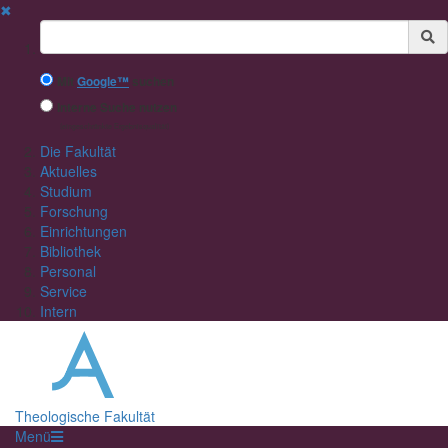
✖
Suchbegriff
Mit
Google™
suchen
Interne Suche nutzen
(eingeschränkte Ergebnisqualität)
Die Fakultät
Aktuelles
Studium
Forschung
Einrichtungen
Bibliothek
Personal
Service
Intern
Theologische Fakultät
Menü