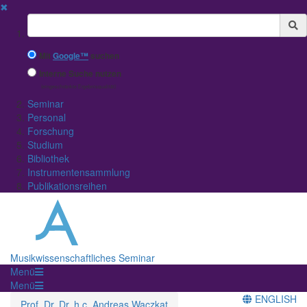
✖
Suchbegriff
Mit
Google™
suchen
Interne Suche nutzen
(eingeschränkte Ergebnisqualität)
Seminar
Personal
Forschung
Studium
Bibliothek
Instrumentensammlung
Publikationsreihen
Musikwissenschaftliches Seminar
Menü
Menü
ENGLISH
Prof. Dr. Dr. h.c. Andreas Waczkat