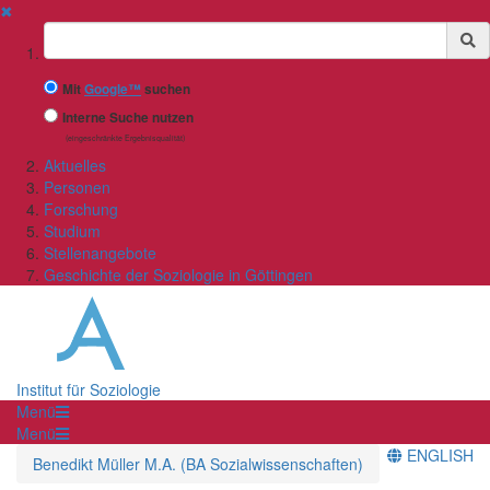
✖
Suchbegriff
Mit
Google™
suchen
Interne Suche nutzen
(eingeschränkte Ergebnisqualität)
Aktuelles
Personen
Forschung
Studium
Stellenangebote
Geschichte der Soziologie in Göttingen
Institut für Soziologie
Menü
Menü
ENGLISH
Benedikt Müller M.A. (BA Sozialwissenschaften)