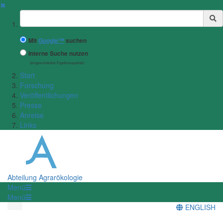
✖
Suchbegriff
Mit
Google™
suchen
Interne Suche nutzen
(eingeschränkte Ergebnisqualität)
Start
Forschung
Veröffentlichungen
Presse
Anreise
Links
Abteilung Agrarökologie
Menü
Menü
ENGLISH