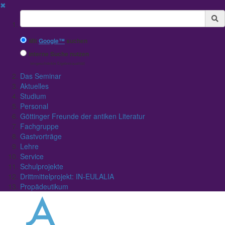
✖
Suchbegriff
Mit
Google™
suchen
Interne Suche nutzen
(eingeschränkte Ergebnisqualität)
Das Seminar
Aktuelles
Studium
Personal
Göttinger Freunde der antiken Literatur
Fachgruppe
Gastvorträge
Lehre
Service
Schulprojekte
Drittmittelprojekt: IN-EULALIA
Propädeutikum