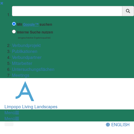
✖
Suchbegriff
Mit
Google™
suchen
Interne Suche nutzen
(eingeschränkte Ergebnisqualität)
Verbundprojekt
Publikationen
Verbundpartner
Mitarbeiter
Untersuchungsflächen
Meetings
Limpopo Living Landscapes
Menü
Menü
ENGLISH