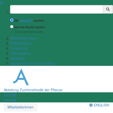
✖
Suchbegriff
Mit
Google™
suchen
Interne Suche nutzen
(eingeschränkte Ergebnisqualität)
Mitarbeiterinnen
Publikationen
Forschung
Lehrangebot
Aktuelles
Geschichte des Lehrstuhles
Abteilung Zuchtmethodik der Pflanze
Menü
Menü
ENGLISH
Mitarbeiterinnen