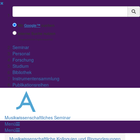
✖
Suchbegriff
Mit
Google™
suchen
Interne Suche nutzen
(eingeschränkte Ergebnisqualität)
Seminar
Personal
Forschung
Studium
Bibliothek
Instrumentensammlung
Publikationsreihen
Musikwissenschaftliches Seminar
Menü
Menü
Musikwissenschaftliche Kolloquien und Ringvorlesungen