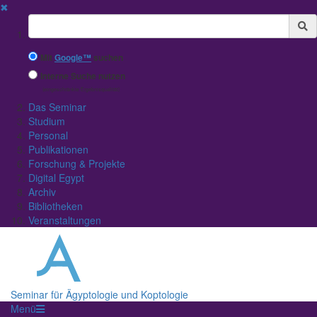
✖
Suchbegriff
Mit
Google™
suchen
Interne Suche nutzen
(eingeschränkte Ergebnisqualität)
Das Seminar
Studium
Personal
Publikationen
Forschung & Projekte
Digital Egypt
Archiv
Bibliotheken
Veranstaltungen
Seminar für Ägyptologie und Koptologie
Menü