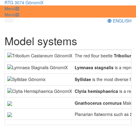
RTG 3074 GönomiX
Menü
Menü
ENGLISH
Model systems
The red flour beetle
Tribolium
Lymnaea stagnalis
is a repres
Syllidae
is the most diverse fam
Clytia hemisphaerica
is a rece
Gnathocerus cornutus
Males o
Planarian flatworms such as
Sc