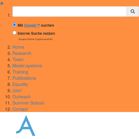
✖
Suchbegriff
Mit
Google™
suchen
Interne Suche nutzen
(eingeschränkte Ergebnisqualität)
Home
Research
Team
Model systems
Training
Publications
Equality
Join!
Outreach
Summer School
Contact