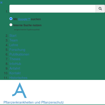
✖
Suchbegriff
Mit
Google™
suchen
Interne Suche nutzen
(eingeschränkte Ergebnisqualität)
Start
Team
Lehre
Forschung
Publikationen
Theses
InfoHub
Anfahrt
Kontakt
Historisches
Pflanzenkrankheiten und Pflanzenschutz