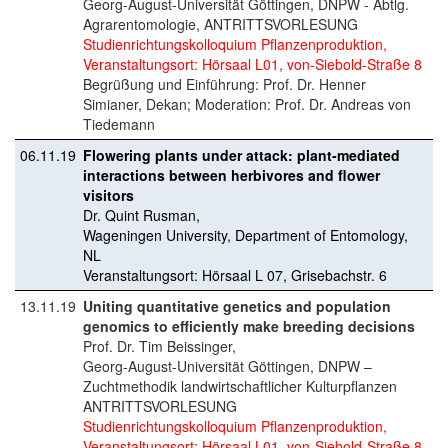
Georg-August-Universität Göttingen, DNPW - Abtlg.
Agrarentomologie, ANTRITTSVORLESUNG
Studienrichtungskolloquium Pflanzenproduktion,
Veranstaltungsort: Hörsaal L01, von-Siebold-Straße 8
Begrüßung und Einführung: Prof. Dr. Henner
Simianer, Dekan; Moderation: Prof. Dr. Andreas von
Tiedemann
06.11.19
Flowering plants under attack: plant-mediated
interactions between herbivores and flower
visitors
Dr. Quint Rusman,
Wageningen University, Department of Entomology,
NL
Veranstaltungsort: Hörsaal L 07, Grisebachstr. 6
13.11.19
Uniting quantitative genetics and population
genomics to efficiently make breeding decisions
Prof. Dr. Tim Beissinger,
Georg-August-Universität Göttingen, DNPW –
Zuchtmethodik landwirtschaftlicher Kulturpflanzen
ANTRITTSVORLESUNG
Studienrichtungskolloquium Pflanzenproduktion,
Veranstaltungsort: Hörsaal L01, von-Siebold-Straße 8