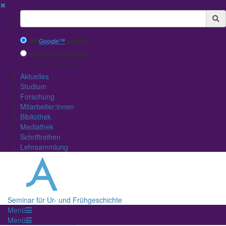
✖
Suchbegriff
Mit
Google™
suchen
Interne Suche nutzen
(eingeschränkte Ergebnisqualität)
Aktuelles
Studium
Forschung
Mitarbeiter:innen
Bibliothek
Mediathek
Schriftreihen
Lehrsammlung
Seminar für Ur- und Frühgeschichte
Menü
Menü