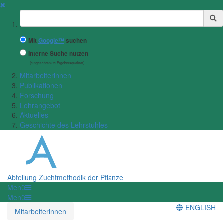
✖
Suchbegriff
Mit
Google™
suchen
Interne Suche nutzen
(eingeschränkte Ergebnisqualität)
Mitarbeiterinnen
Publikationen
Forschung
Lehrangebot
Aktuelles
Geschichte des Lehrstuhles
Abteilung Zuchtmethodik der Pflanze
Menü
Menü
ENGLISH
Mitarbeiterinnen