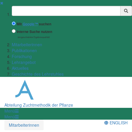
✖
Suchbegriff
Mit
Google™
suchen
Interne Suche nutzen
(eingeschränkte Ergebnisqualität)
Mitarbeiterinnen
Publikationen
Forschung
Lehrangebot
Aktuelles
Geschichte des Lehrstuhles
Abteilung Zuchtmethodik der Pflanze
Menü
Menü
ENGLISH
Mitarbeiterinnen