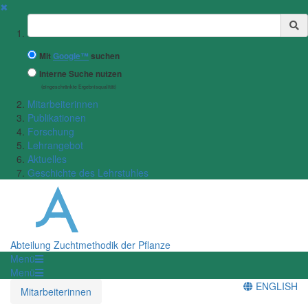
✖
Suchbegriff
Mit
Google™
suchen
Interne Suche nutzen
(eingeschränkte Ergebnisqualität)
Mitarbeiterinnen
Publikationen
Forschung
Lehrangebot
Aktuelles
Geschichte des Lehrstuhles
Abteilung Zuchtmethodik der Pflanze
Menü
Menü
ENGLISH
Mitarbeiterinnen