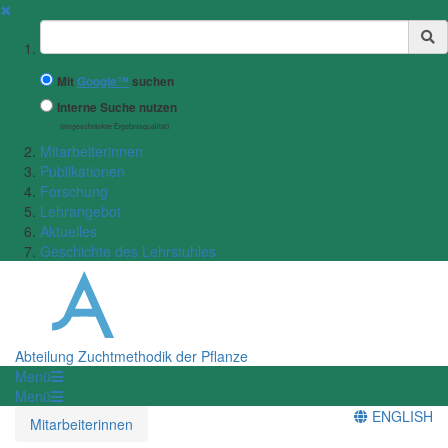
✖
Suchbegriff
Mit
Google™
suchen
Interne Suche nutzen
(eingeschränkte Ergebnisqualität)
Mitarbeiterinnen
Publikationen
Forschung
Lehrangebot
Aktuelles
Geschichte des Lehrstuhles
Abteilung Zuchtmethodik der Pflanze
Menü
Menü
ENGLISH
Mitarbeiterinnen