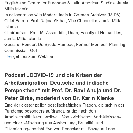
English and Centre for European & Latin American Studies, Jamia
Millia Islamia
In collaboration with Modern India in German Archives (MIDA)
Chief Patron: Prof. Najma Akthar, Vice Chancellor, Jamia Millia
Islamia
Chairperson: Prof. M. Assauddin, Dean, Faculty of Humanities,
Jamia Millia Islamia
Guest of Honour: Dr. Syeda Hameed, Former Member, Planning
Commission, GoI
Hier
geht es zum Webinar!
Podcast „COVID-19 und die Krisen der
Arbeitsmigration. Deutsche und indische
Perspektiven“ mit Prof. Dr. Ravi Ahuja und Dr.
Peter Birke, moderiert von Dr. Karin Klenke
Eine der existenziellen gesellschaftlichen Fragen, die sich in der
Pandemie besonders aufdrängt, ist die nach den
Arbeitsverhältnissen, weltweit. Von »viehischen Verhältnissen«
und einer »Mischung aus Ausbeutung, Brutalität und
Diffamierung« spricht Eva von Redecker mit Bezug auf den