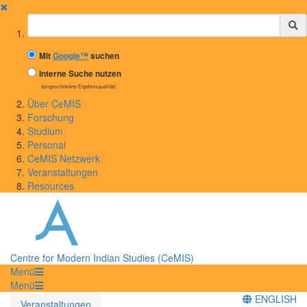
✖
Suchbegriff
Mit
Google™
suchen
Interne Suche nutzen
(eingeschränkte Ergebnisqualität)
Über CeMIS
Forschung
Studium
Personal
CeMIS Netzwerk
Veranstaltungen
Resources
Centre for Modern Indian Studies (CeMIS)
Menü
Menü
ENGLISH
Veranstaltungen